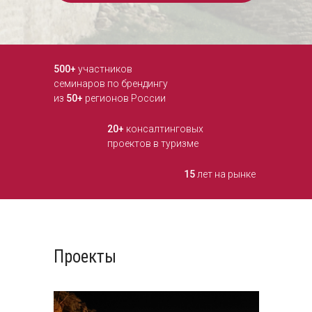
500+
участников
семинаров по брендингу
из
50+
регионов России
20+
консалтинговых
проектов в туризме
15
лет на рынке
Проекты